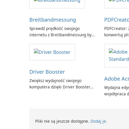
Breitbandmessung
PDFCreat
Sprawdź prędkość swojego
PDFCreator: Z
internetu z Breitbandmessung by
konwertuj pli
zafaco GmbH!
Driver Booster
Adobe Acr
Zwiększ wydajność swojego
komputera dzięki Driver Booster
Wydajna edyc
firmy IObit
współpraca d
Adobe Acroba
Pliki nie są jeszcze dostępne.
Dodaj je.