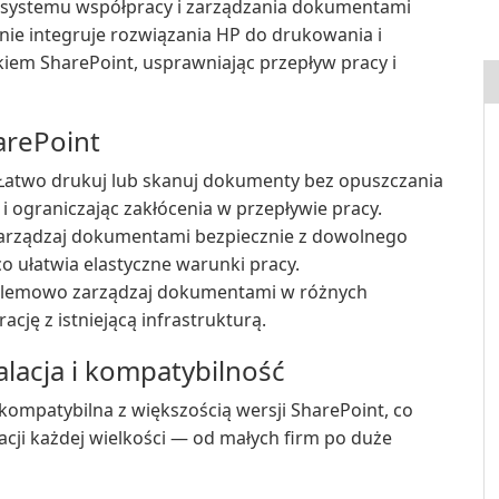
 systemu współpracy i zarządzania dokumentami
nie integruje rozwiązania HP do drukowania i
em SharePoint, usprawniając przepływ pracy i
arePoint
Łatwo drukuj lub skanuj dokumenty bez opuszczania
 i ograniczając zakłócenia w przepływie pracy.
zarządzaj dokumentami bezpiecznie z dowolnego
 co ułatwia elastyczne warunki pracy.
lemowo zarządzaj dokumentami w różnych
cję z istniejącą infrastrukturą.
alacja i kompatybilność
t kompatybilna z większością wersji SharePoint, co
cji każdej wielkości — od małych firm po duże