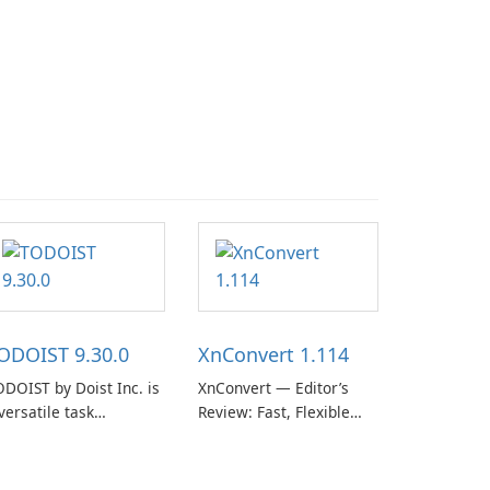
ODOIST 9.30.0
XnConvert 1.114
DOIST by Doist Inc. is
XnConvert — Editor’s
versatile task
Review: Fast, Flexible
anagement tool
Batch Image Converter
signed to help
for Windows, macOS and
dividuals and teams
Linux XnConvert is a