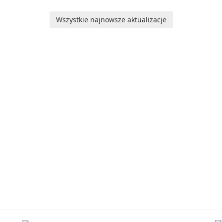
software designed to
application that helps
or
help users capture,
users capture ideas,
in
Wszystkie najnowsze aktualizacje
rm
organize, and access
organize to-do lists, and
information across
keep track of important
multiple devices.
information.
or
s
…