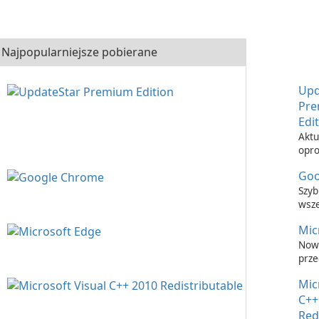
Najpopularniejsze pobierane
Upd
Pr
Edi
Aktu
opr
nigd
Goo
łatw
Upd
Szyb
Prem
wsz
prze
Mic
inte
Now
prze
inte
Mic
C++
Red