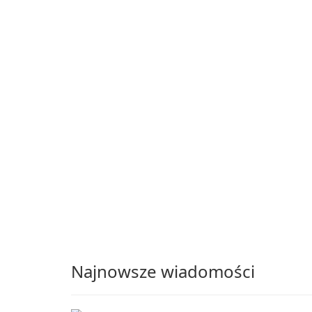
Thunderbird ESR
(Extended Support
Release) is the long-te
support channel of the
Thunderbird desktop
email client designed f
organizations and user
who need predictable 
Najnowsze wiadomości