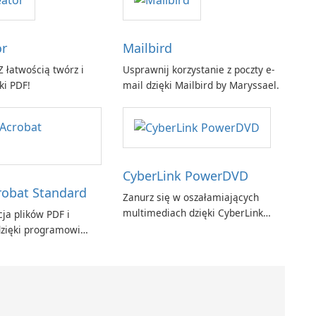
or
Mailbird
 łatwością twórz i
Usprawnij korzystanie z poczty e-
ki PDF!
mail dzięki Mailbird by Maryssael.
CyberLink PowerDVD
obat Standard
Zanurz się w oszałamiających
multimediach dzięki CyberLink
ja plików PDF i
PowerDVD
zięki programowi
t Standard.