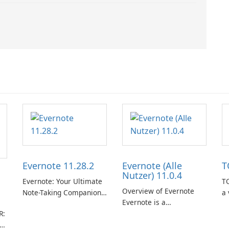
Evernote 11.28.2
Evernote (Alle
T
Nutzer) 11.0.4
Evernote: Your Ultimate
TO
Overview of Evernote
Note-Taking Companion
a 
Evernote is a
Evernote, developed by
m
R:
comprehensive note-
EverNote Corp., is a
de
taking and organization
versatile note-taking
in