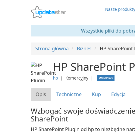
Nasze produkt
Wszystkie pliki do pobr
Strona główna
Biznes
HP SharePoint 
HP SharePoint P
hp
❘
Komercyjny
❘
Windows
Opis
Techniczne
Kup
Edycja
Wzbogać swoje doświadczenie 
SharePoint
HP SharePoint Plugin od hp to niezbędne nar